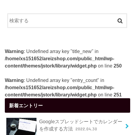
Warning
: Undefined array key "title_new" in
/home/xs151652/areizshop.com/public_html/wp-
content/themes/jstork/library/widget.php
on line
250
Warning
: Undefined array key "entry_count" in
/home/xs151652/areizshop.com/public_html/wp-
content/themes/jstork/library/widget.php
on line
251
新着エントリー
Googleスプレッドシートでカレンダー
を作成する方法
2022.04.30